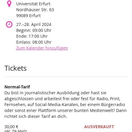
Universität Erfurt
Nordhäuser Str. 63
99089 Erfurt
bis
27.
–
28. April 2024
Beginn:
09:00
Uhr
Ende:
17:00
Uhr
Einlass:
08:00
Uhr
Zum Kalender hinzufügen
Produkte
Tickets
Normal-Tarif
Du bist in journalistischer Ausbildung oder hast sie
abgeschlossen und arbeitest frei oder fest für Radio, Print,
Fernsehen, auf Social-Media-Kanälen, bei einem Bürgerradio
oder sonst einer Plattform unserer bunten Medienwelt? Dann
richtet sich dieser Tarif an dich.
30,00 €
AUSVERKAUFT
inkl. 7% MwSt.